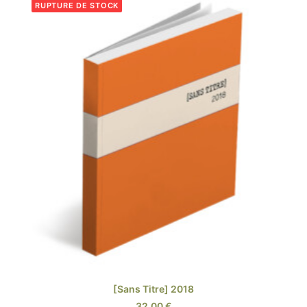
RUPTURE DE STOCK
LIRE LA SUITE
[Sans Titre] 2018
32,00
€